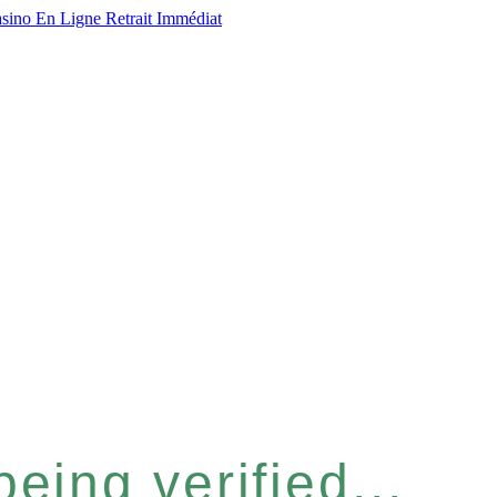
sino En Ligne Retrait Immédiat
eing verified...