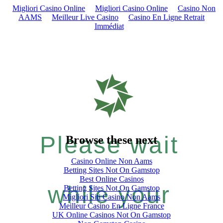
Migliori Casino Online
Migliori Casino Online
Casino Non
AAMS
Meilleur Live Casino
Casino En Ligne Retrait
Immédiat
Please wait
Browse these next
Casino Online Non Aams
Betting Sites Not On Gamstop
Best Online Casinos
while your
Betting Sites Not On Gamstop
Migliori Siti Casino Non Aams
Meilleur Casino En Ligne France
UK Online Casinos Not On Gamstop